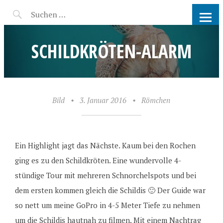
RW-PHOTOGRAPHY |
FOTOGRAFIN COTTBUS UND
SCHILDKRÖTEN-ALARM
UMGEBUNG
Bild
•
3. Januar 2016
•
Römchen
Ein Highlight jagt das Nächste. Kaum bei den Rochen
ging es zu den Schildkröten. Eine wundervolle 4-
stündige Tour mit mehreren Schnorchelspots und bei
dem ersten kommen gleich die Schildis 🙂 Der Guide war
so nett um meine GoPro in 4-5 Meter Tiefe zu nehmen
um die Schildis hautnah zu filmen. Mit einem Nachtrag