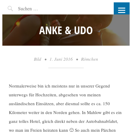
RW-PHOTOGRAPHY |
FOTOGRAFIN COTTBUS UND
ANKE & UDO
UMGEBUNG
Bild
•
1. Juni 2016
•
Römchen
Normalerweise bin ich meistens nur in unserer Gegend
unterwegs für Hochzeiten, abgesehen von meinen
ausländischen Einsätzen, aber diesmal sollte es ca. 150
Kilometer weiter in den Norden gehen. In Mahlow gibt es ein
ganz tolles Hotel, gleich direkt neben der Autobahnabfahrt,
wo man im Freien heiraten kann 🙂 So auch mein Pärchen